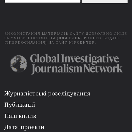
a
i
l
*
ВИКОРИСТАННЯ МАТЕРІАЛІВ САЙТУ ДОЗВОЛЕНО ЛИШЕ
ЗА УМОВИ ПОСИЛАННЯ (ДЛЯ ЕЛЕКТРОННИХ ВИДАНЬ -
ГІПЕРПОСИЛАННЯ) НА САЙТ NIKCENTER.
Журналістські розслідування
Публікації
Наш вплив
Дата-проєкти