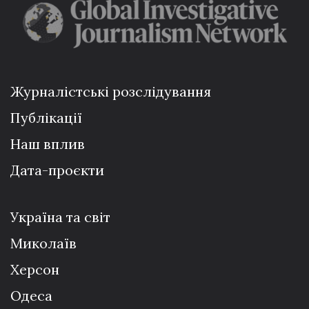
Журналістські розслідування
Публікації
Наш вплив
Дата-проєкти
Україна та світ
Миколаїв
Херсон
Одеса