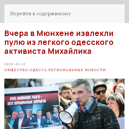
Перейти к содержимому
Вчера в Мюнхене извлекли
пулю из легкого одесского
активиста Михайлика
2019-01-12
ОБЩЕСТВО
,
ОДЕССА
,
РЕГИОНАЛЬНЫЕ НОВОСТИ