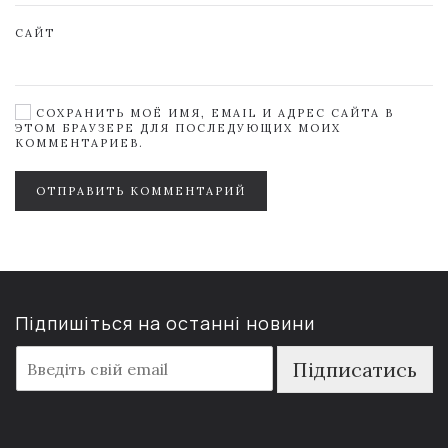
САЙТ
СОХРАНИТЬ МОЁ ИМЯ, EMAIL И АДРЕС САЙТА В
ЭТОМ БРАУЗЕРЕ ДЛЯ ПОСЛЕДУЮЩИХ МОИХ
КОММЕНТАРИЕВ.
ОТПРАВИТЬ КОММЕНТАРИЙ
Підпишіться на останні новини
E
Підписатись
m
a
i
l