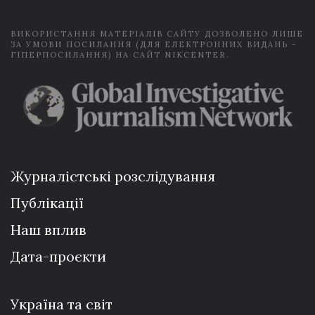
*
ВИКОРИСТАННЯ МАТЕРІАЛІВ САЙТУ ДОЗВОЛЕНО ЛИШЕ
ЗА УМОВИ ПОСИЛАННЯ (ДЛЯ ЕЛЕКТРОННИХ ВИДАНЬ -
ГІПЕРПОСИЛАННЯ) НА САЙТ NIKCENTER.
Журналістські розслідування
Публікації
Наш вплив
Дата-проєкти
Україна та світ