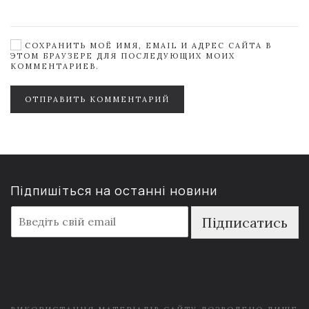
СОХРАНИТЬ МОЁ ИМЯ, EMAIL И АДРЕС САЙТА В
ЭТОМ БРАУЗЕРЕ ДЛЯ ПОСЛЕДУЮЩИХ МОИХ
КОММЕНТАРИЕВ.
ОТПРАВИТЬ КОММЕНТАРИЙ
Підпишіться на останні новини
E
Підписатись
m
a
i
l
*