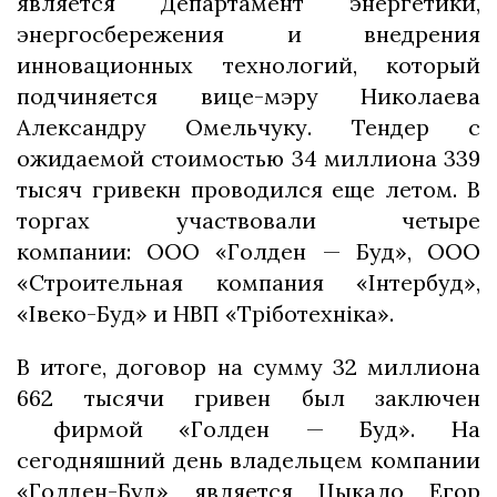
является Департамент энергетики,
энергосбережения и внедрения
инновационных технологий, который
подчиняется вице-мэру Николаева
Александру Омельчуку. Тендер с
ожидаемой стоимостью 34 миллиона 339
тысяч гривекн проводился еще летом. В
торгах участвовали четыре
компании: ООО «Голден — Буд», ООО
«Строительная компания «Інтербуд»,
«Івеко-Буд» и НВП «Тріботехніка».
В итоге, договор на сумму 32 миллиона
662 тысячи гривен был заключен
фирмой «Голден — Буд». На
сегодняшний день владельцем компании
«Голден-Буд» является Цыкало Егор