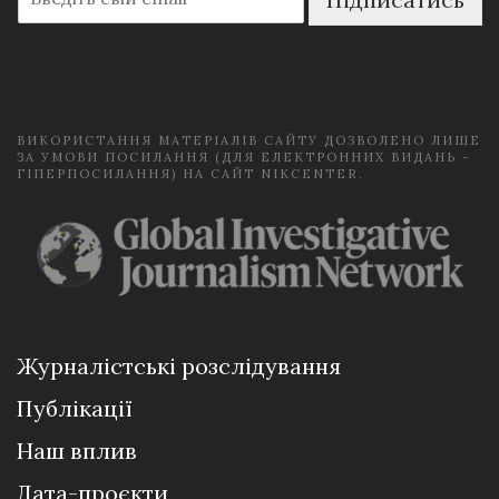
m
a
i
l
*
ВИКОРИСТАННЯ МАТЕРІАЛІВ САЙТУ ДОЗВОЛЕНО ЛИШЕ
ЗА УМОВИ ПОСИЛАННЯ (ДЛЯ ЕЛЕКТРОННИХ ВИДАНЬ -
ГІПЕРПОСИЛАННЯ) НА САЙТ NIKCENTER.
Журналістські розслідування
Публікації
Наш вплив
Дата-проєкти