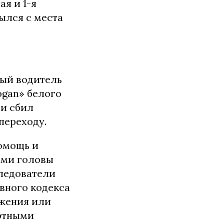
ая и 1-я
ылся с места
ный водитель
ogan» белого
 и сбил
переходу.
омощь и
ами головы
следователи
овного кодекса
ижения или
ртными