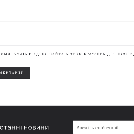
ИМЯ, EMAIL И АДРЕС САЙТА В ЭТОМ БРАУЗЕРЕ ДЛЯ ПОСЛ
МЕНТАРИЙ
E
останні новини
m