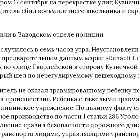
ром 17 сентября на перекрестке улиц Кузнечн
дитель сбил восьмилетнего школьника и скр
или в Заводском отделе полиции.
случилось в семь часов утра. Неустановлен
о предварительным данным марки «Renault L
я по улице Гвардейской в ​​сторону Кузнечной
орый шел по нерегулируемому пешеходному 
итель не оказал травмированному ребенку п
та происшествия. Ребенка с тяжелыми травм
медицинское учреждение. По данному факту 
ое производство по части 1 статьи 286 Угол
ушение правил безопасности дорожного дв
транспорта лицами, управляющими транспо