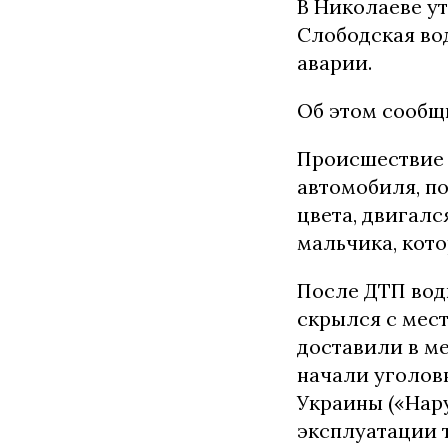
В Николаеве ут
Слободская во
аварии.
Об этом сообщ
Происшествие 
автомобиля, п
цвета, двигалс
мальчика, кот
После ДТП вод
скрылся с мес
доставили ​​в 
начали уголовн
Украины («Нар
эксплуатации 