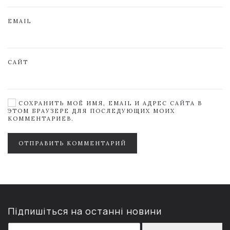
EMAIL
САЙТ
СОХРАНИТЬ МОЁ ИМЯ, EMAIL И АДРЕС САЙТА В
ЭТОМ БРАУЗЕРЕ ДЛЯ ПОСЛЕДУЮЩИХ МОИХ
КОММЕНТАРИЕВ.
ОТПРАВИТЬ КОММЕНТАРИЙ
Підпишіться на останні новини
E