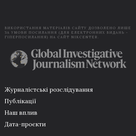
i
l
*
ВИКОРИСТАННЯ МАТЕРІАЛІВ САЙТУ ДОЗВОЛЕНО ЛИШЕ
ЗА УМОВИ ПОСИЛАННЯ (ДЛЯ ЕЛЕКТРОННИХ ВИДАНЬ -
ГІПЕРПОСИЛАННЯ) НА САЙТ NIKCENTER.
Журналістські розслідування
Публікації
Наш вплив
Дата-проєкти