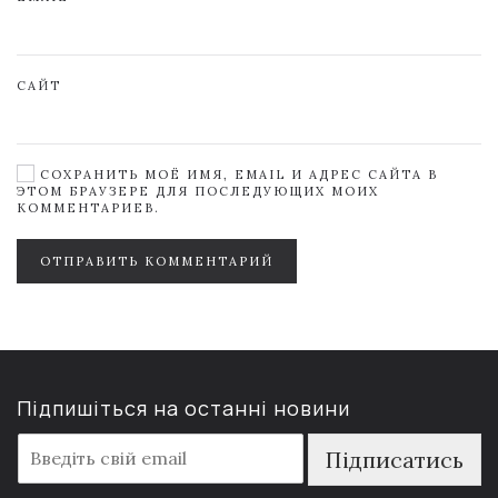
САЙТ
СОХРАНИТЬ МОЁ ИМЯ, EMAIL И АДРЕС САЙТА В
ЭТОМ БРАУЗЕРЕ ДЛЯ ПОСЛЕДУЮЩИХ МОИХ
КОММЕНТАРИЕВ.
ОТПРАВИТЬ КОММЕНТАРИЙ
Підпишіться на останні новини
E
Підписатись
m
a