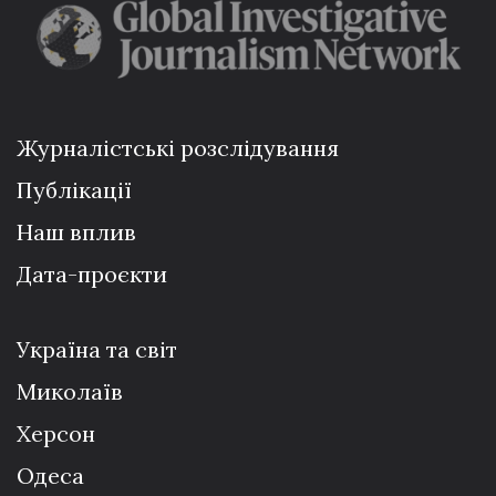
Журналістські розслідування
Публікації
Наш вплив
Дата-проєкти
Україна та світ
Миколаїв
Херсон
Одеса