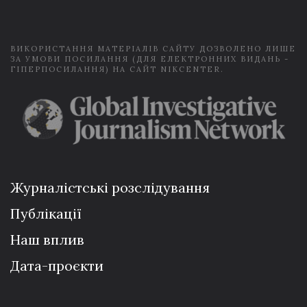
l
*
ВИКОРИСТАННЯ МАТЕРІАЛІВ САЙТУ ДОЗВОЛЕНО ЛИШЕ
ЗА УМОВИ ПОСИЛАННЯ (ДЛЯ ЕЛЕКТРОННИХ ВИДАНЬ -
ГІПЕРПОСИЛАННЯ) НА САЙТ NIKCENTER.
Журналістські розслідування
Публікації
Наш вплив
Дата-проєкти