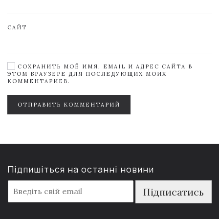
САЙТ
СОХРАНИТЬ МОЁ ИМЯ, EMAIL И АДРЕС САЙТА В
ЭТОМ БРАУЗЕРЕ ДЛЯ ПОСЛЕДУЮЩИХ МОИХ
КОММЕНТАРИЕВ.
ОТПРАВИТЬ КОММЕНТАРИЙ
Підпишіться на останні новини
E
Підписатись
m
a
i