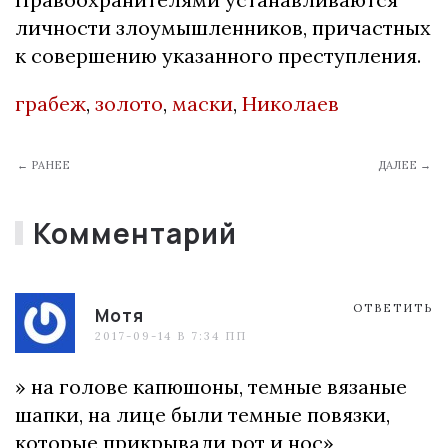
личности злоумышленников, причастных
к совершению указанного преступления.
грабеж
,
золото
,
маски
,
Николаев
← РАНЕЕ
ДАЛЕЕ →
Комментарий
ОТВЕТИТЬ
Мотя
2017-09-14 В 7:34 ПП
» на голове капюшоны, темные вязаные
шапки, на лице были темные повязки,
которые прикрывали рот и нос»