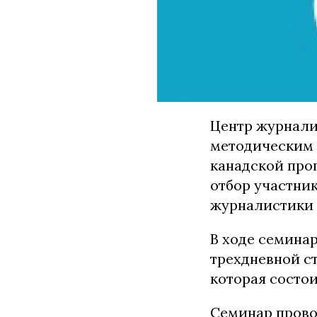
Центр журнали
методическим 
канадской про
отбор участни
журналистики 
В ходе семина
трехдневной с
которая состои
Семинар провод