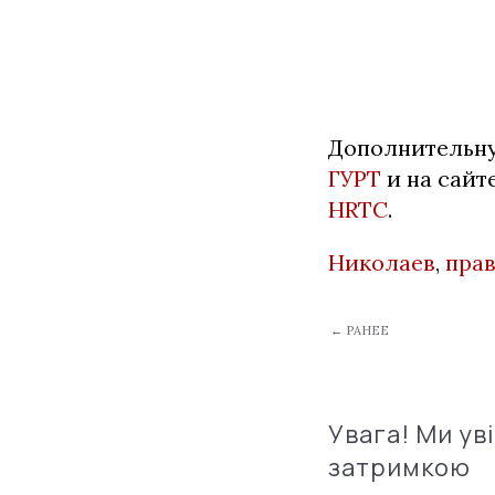
Дополнительну
ГУРТ
и на сайт
HRTC
.
Николаев
,
прав
← РАНЕЕ
Увага! Ми ув
затримкою