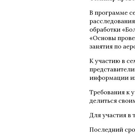
В программе с
расследования
обработки «Бо
«Основы прове
занятия по ае
К участию в с
представители
информации из
Требования к у
делиться свои
Для участия в
Последний срок