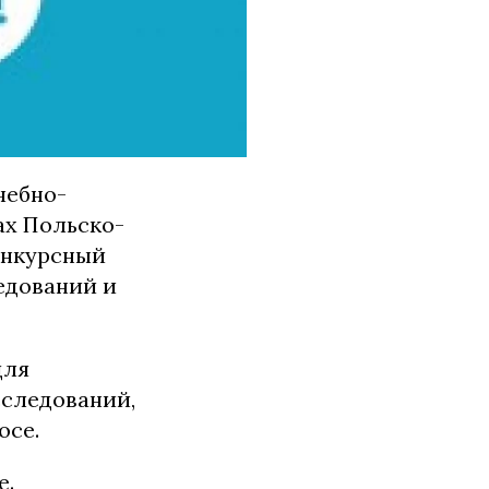
чебно-
ах Польско-
онкурсный
едований и
для
сследований,
осе.
е.