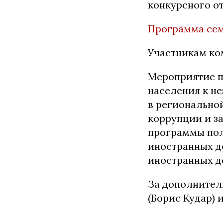
конкурсного от
Программа се
Участникам ко
Мероприятие п
населения к н
в регионально
коррупции и з
программы пол
иностранных д
иностранных де
За дополнитель
(Борис Кудар)