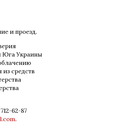
ие и проезд.
верия
й Юга Украины
зоблачению
 из средств
терства
ерства
712-62-87
l.com
.