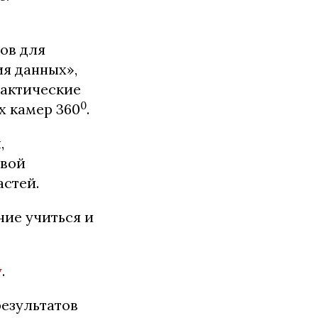
ов для
ия данных»,
рактические
0
х камер 360
.
,
овой
стей.
ние учиться и
у
.
результатов