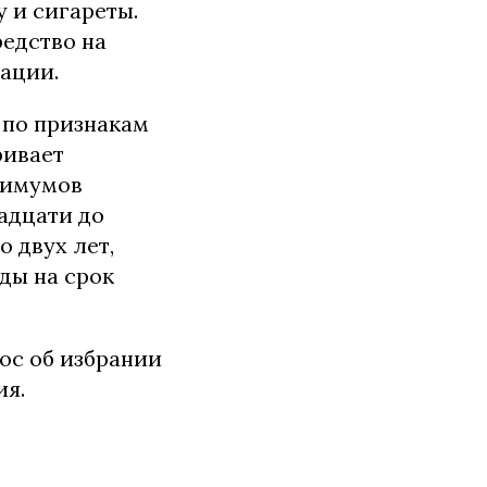
у и сигареты.
едство на
зации.
 по признакам
ривает
нимумов
адцати до
о двух лет,
ды на срок
ос об избрании
ия.