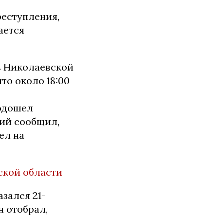
еступления,
ается
в Николаевской
то около 18:00
подошел
ший сообщил,
ел на
ской области
зался 21-
н отобрал,