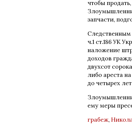
чтобы продать,
Злоумышленник
запчасти, подг
Следственным 
ч.1 ст.186 УК 
наложение штр
доходов гражда
двухсот сорока
либо ареста на
до четырех лет
Злоумышленник
ему меры прес
грабеж
,
Никол