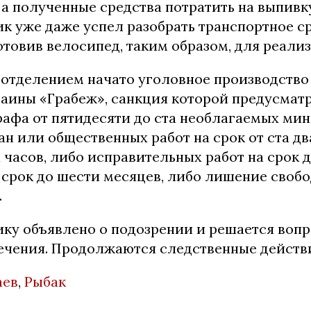
 а полученные средства потратить на выпивк
 уже даже успел разобрать транспортное ср
отовив велосипед, таким образом, для реали
отделением начато уголовное производство
Украины «Грабеж», санкция которой предусмат
афа от пятидесяти до ста необлагаемых ми
н или общественных работ на срок от ста дв
 часов, либо исправительных работ на срок д
 срок до шести месяцев, либо лишение свобо
.
у объявлено о подозрении и решается вопр
ечения. Продолжаются следственные действ
аев
,
Рыбак