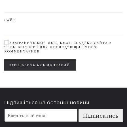
САЙТ
СОХРАНИТЬ МОЁ ИМЯ, EMAIL И АДРЕС САЙТА В
ЭТОМ БРАУЗЕРЕ ДЛЯ ПОСЛЕДУЮЩИХ МОИХ
КОММЕНТАРИЕВ.
ОТПРАВИТЬ КОММЕНТАРИЙ
Підпишіться на останні новини
E
Підписатись
m
a