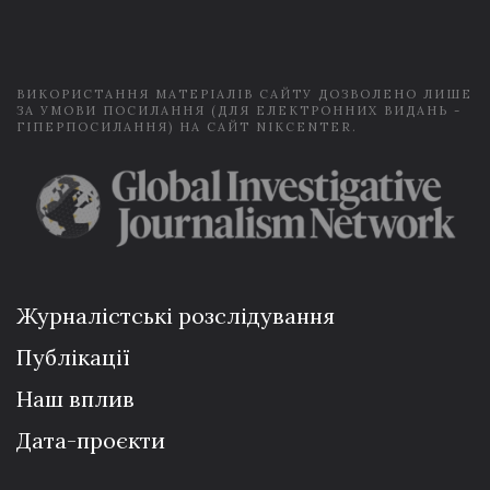
i
l
*
ВИКОРИСТАННЯ МАТЕРІАЛІВ САЙТУ ДОЗВОЛЕНО ЛИШЕ
ЗА УМОВИ ПОСИЛАННЯ (ДЛЯ ЕЛЕКТРОННИХ ВИДАНЬ -
ГІПЕРПОСИЛАННЯ) НА САЙТ NIKCENTER.
Журналістські розслідування
Публікації
Наш вплив
Дата-проєкти