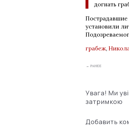
догнать гра
Пострадавшие 
установили ли
Подозреваемог
грабеж
,
Никол
← РАНЕЕ
Увага! Ми ув
затримкою
Добавить к