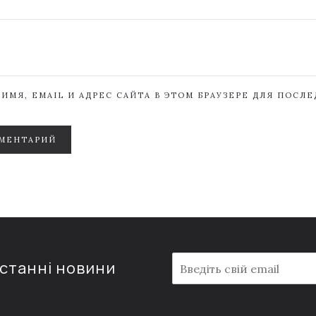
ИМЯ, EMAIL И АДРЕС САЙТА В ЭТОМ БРАУЗЕРЕ ДЛЯ ПОСЛ
МЕНТАРИЙ
E
останні новини
m
a
i
l