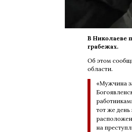
В Николаеве 
грабежах.
Об этом сообщ
области.
«Мужчина з
Богоявленск
работниками
тот же день
расположенн
на преступл