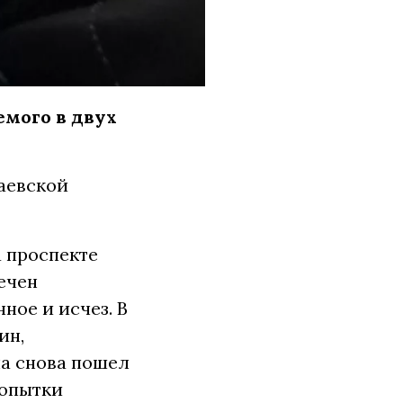
емого в двух
аевской
 проспекте
ечен
ное и исчез. В
ин,
на снова пошел
Попытки