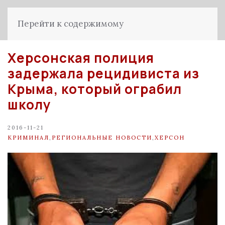
Перейти к содержимому
Херсонская полиция
задержала рецидивиста из
Крыма, который ограбил
школу
2016-11-21
КРИМИНАЛ
,
РЕГИОНАЛЬНЫЕ НОВОСТИ
,
ХЕРСОН