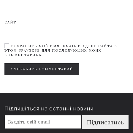
САЙТ
СОХРАНИТЬ МОЁ ИМЯ, EMAIL И АДРЕС САЙТА В
ЭТОМ БРАУЗЕРЕ ДЛЯ ПОСЛЕДУЮЩИХ МОИХ
КОММЕНТАРИЕВ.
ОТПРАВИТЬ КОММЕНТАРИЙ
Підпишіться на останні новини
E
Підписатись
m
a