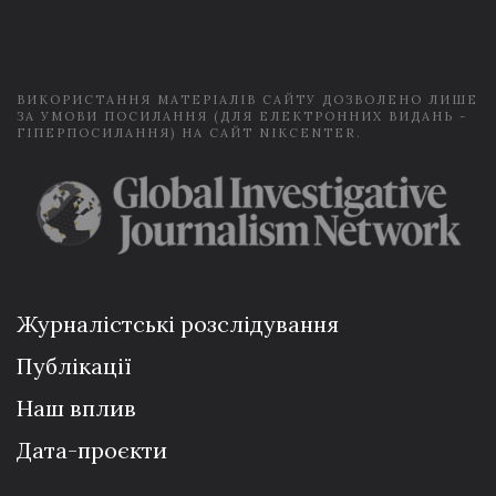
i
l
*
ВИКОРИСТАННЯ МАТЕРІАЛІВ САЙТУ ДОЗВОЛЕНО ЛИШЕ
ЗА УМОВИ ПОСИЛАННЯ (ДЛЯ ЕЛЕКТРОННИХ ВИДАНЬ -
ГІПЕРПОСИЛАННЯ) НА САЙТ NIKCENTER.
Журналістські розслідування
Публікації
Наш вплив
Дата-проєкти