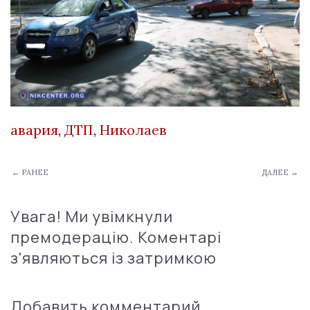
авария
,
ДТП
,
Николаев
← РАНЕЕ
ДАЛЕЕ →
Увага! Ми увімкнули
премодерацію. Коментарі
з'являються із затримкою
Добавить комментарий