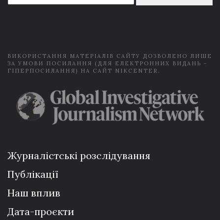
a
i
l
*
ВИКОРИСТАННЯ МАТЕРІАЛІВ САЙТУ ДОЗВОЛЕНО ЛИШЕ
ЗА УМОВИ ПОСИЛАННЯ (ДЛЯ ЕЛЕКТРОННИХ ВИДАНЬ -
ГІПЕРПОСИЛАННЯ) НА САЙТ NIKCENTER.
Журналістські розслідування
Публікації
Наш вплив
Дата-проєкти