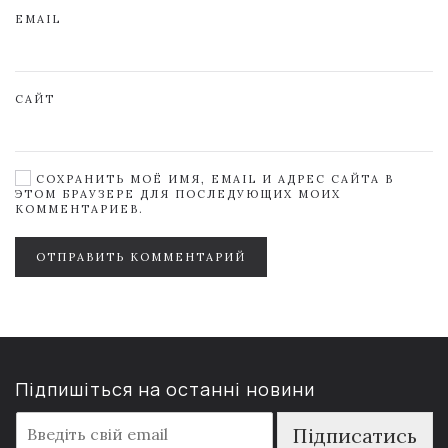
EMAIL
САЙТ
СОХРАНИТЬ МОЁ ИМЯ, EMAIL И АДРЕС САЙТА В
ЭТОМ БРАУЗЕРЕ ДЛЯ ПОСЛЕДУЮЩИХ МОИХ
КОММЕНТАРИЕВ.
ОТПРАВИТЬ КОММЕНТАРИЙ
Підпишіться на останні новини
E
Підписатись
m