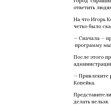
город спрашива
ответить людя
На что Игорь К
четко было ска
— Сначала — пр
программу мы 
После этого п
администраций
— Привлеките 
Копейка.
Представители
делать нельзя.