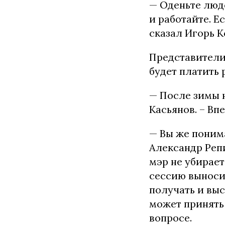
— Оденьте люд
и работайте. Е
сказал Игорь К
Представители
будет платить 
— После зимы н
Касьянов. – Вп
— Вы же понима
Александр Репи
мэр не убирает
сессию выносит
получать и вы
может принять
вопросе.