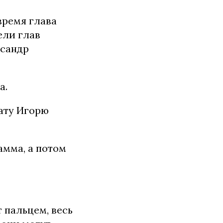
время глава
ели глав
ксандр
а.
ату Игорю
амма, а потом
 пальцем, весь