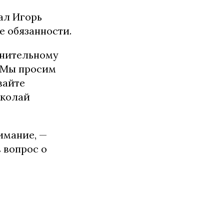
ал Игорь
 обязанности.
лнительному
. Мы просим
вайте
иколай
имание, —
 вопрос о