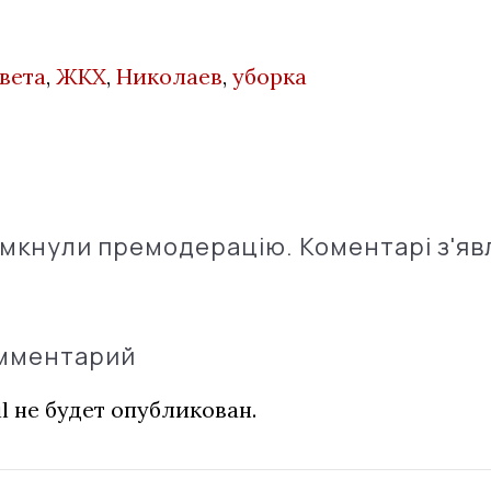
вета
,
ЖКХ
,
Николаев
,
уборка
імкнули премодерацію. Коментарі з'яв
омментарий
l не будет опубликован.