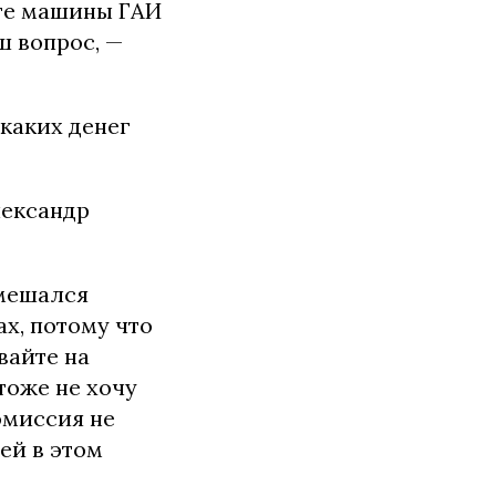
ьте машины ГАИ
ш вопрос, —
каких денег
лександр
вмешался
х, потому что
вайте на
тоже не хочу
омиссия не
ей в этом