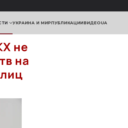
СТИ
УКРАИНА И МИР
ПУБЛИКАЦИИ
ВИДЕО
UA
КХ не
тв на
улиц