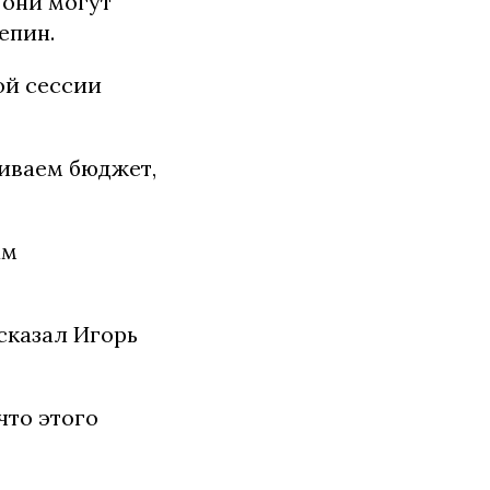
 они могут
епин.
ой сессии
риваем бюджет,
ам
сказал Игорь
что этого