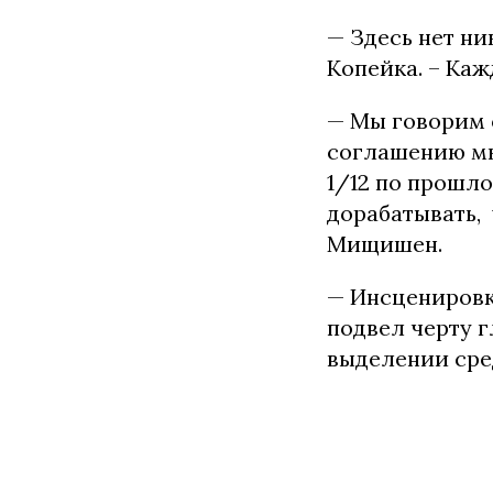
— Здесь нет н
Копейка. – Ка
— Мы говорим 
соглашению мы
1/12 по прошло
дорабатывать,
Мищишен.
— Инсценировка
подвел черту г
выделении сре