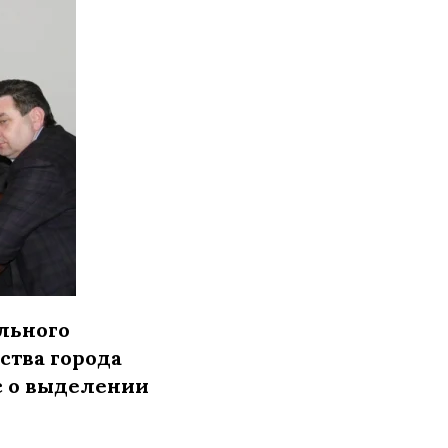
льного
ства города
ос о выделении