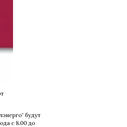
от
лэнерго" будут
ода с 8.00 до