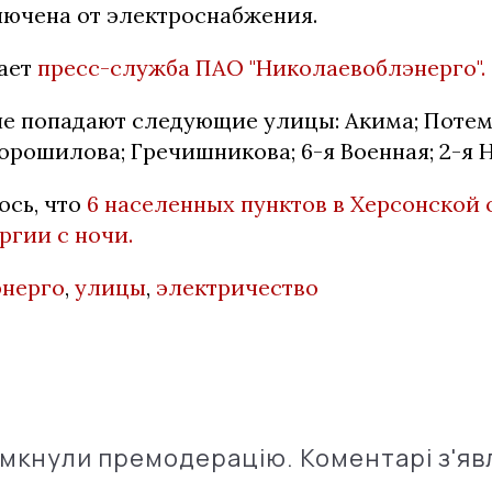
ключена от электроснабжения.
ает
пресс-служба ПАО "Николаевоблэнерго".
е попадают следующие улицы: Акима; Потем
орошилова; Гречишникова; 6-я Военная; 2-я 
ось, что
6 населенных пунктов в Херсонской
ргии с ночи.
энерго
,
улицы
,
электричество
імкнули премодерацію. Коментарі з'яв