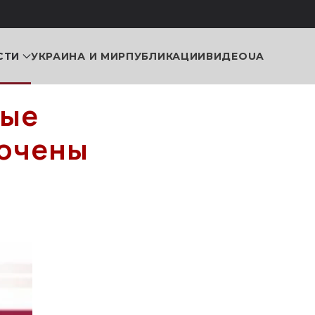
СТИ
УКРАИНА И МИР
ПУБЛИКАЦИИ
ВИДЕО
UA
рые
лючены