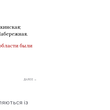
кинская;
Набережная.
 области были
ДАЛЕЕ →
ляються із