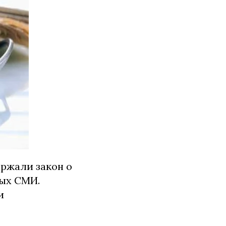
ержали закон о
ых СМИ.
и