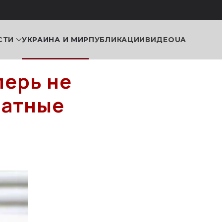
СТИ
УКРАИНА И МИР
ПУБЛИКАЦИИ
ВИДЕО
UA
перь не
чатные