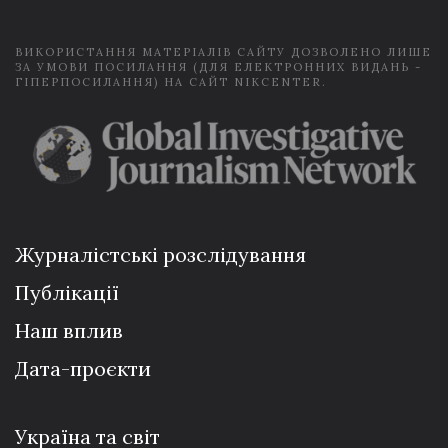
*
ВИКОРИСТАННЯ МАТЕРІАЛІВ САЙТУ ДОЗВОЛЕНО ЛИШЕ
ЗА УМОВИ ПОСИЛАННЯ (ДЛЯ ЕЛЕКТРОННИХ ВИДАНЬ -
ГІПЕРПОСИЛАННЯ) НА САЙТ NIKCENTER.
Журналістські розслідування
Публікації
Наш вплив
Дата-проєкти
Україна та світ