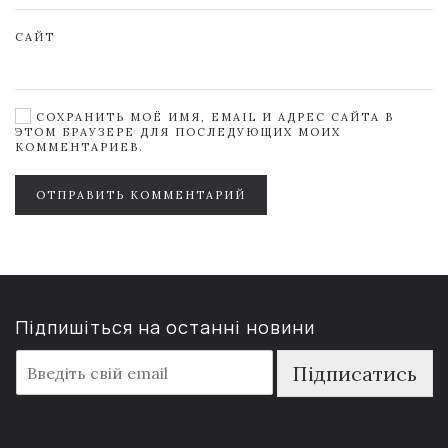
САЙТ
СОХРАНИТЬ МОЁ ИМЯ, EMAIL И АДРЕС САЙТА В
ЭТОМ БРАУЗЕРЕ ДЛЯ ПОСЛЕДУЮЩИХ МОИХ
КОММЕНТАРИЕВ.
ОТПРАВИТЬ КОММЕНТАРИЙ
Підпишіться на останні новини
E
Підписатись
m
a
i
l