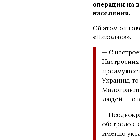
операции на в
населения.
Об этом он го
«Николаев».
— С настро
Настроения
преимущест
Украины, то
Малогранит
людей, — от
— Неоднокр
обстрелов в
именно укр