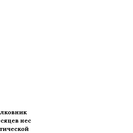
олковник
сяцев нес
стической