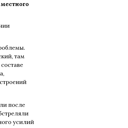
 местного
ании
роблемы.
кий, там
 составе
а,
астроений
ли после
обстреляли
ного усилий