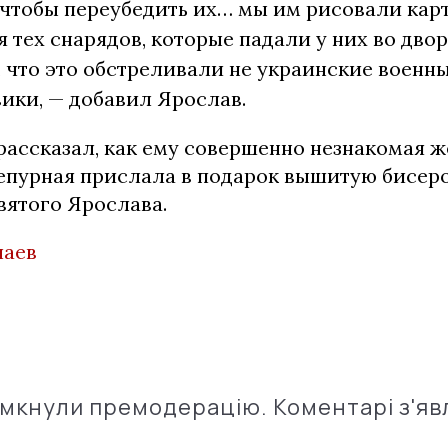
чтобы переубедить их… мы им рисовали кар
 тех снарядов, которые падали у них во двор
 что это обстреливали не украинские военны
ики, — добавил Ярослав.
рассказал, как ему совершенно незнакомая 
епурная прислала в подарок вышитую бисеро
вятого Ярослава.
лаев
імкнули премодерацію. Коментарі з'яв