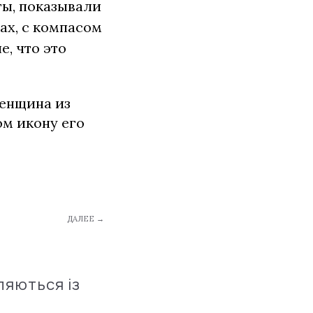
ты, показывали
ах, с компасом
е, что это
женщина из
м икону его
ДАЛЕЕ →
ляються із