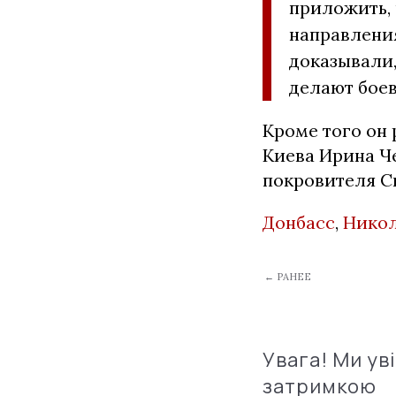
приложить, 
направления
доказывали,
делают боев
Кроме того он 
Киева Ирина Ч
покровителя С
Донбасс
,
Нико
← РАНЕЕ
Увага! Ми ув
затримкою