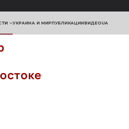
СТИ
УКРАИНА И МИР
ПУБЛИКАЦИИ
ВИДЕО
UA
р
востоке