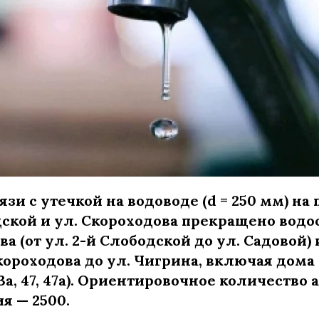
вязи с утечкой на водоводе (d = 250 мм) на
дской и ул. Скороходова прекращено вод
а (от ул. 2-й Слободской до ул. Садовой) 
короходова до ул. Чигрина, включая дома 
43а, 47, 47а). Ориентировочное количество 
я — 2500.