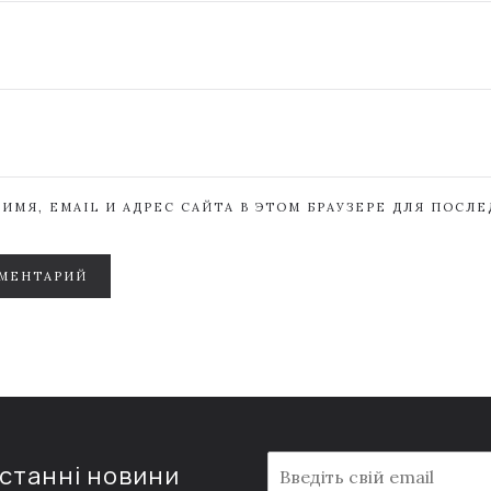
ИМЯ, EMAIL И АДРЕС САЙТА В ЭТОМ БРАУЗЕРЕ ДЛЯ ПОСЛ
МЕНТАРИЙ
E
останні новини
m