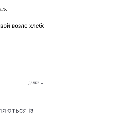
л».
вой возле хлебозавода №1 (с 06:30 до восстано
ДАЛЕЕ →
ляються із