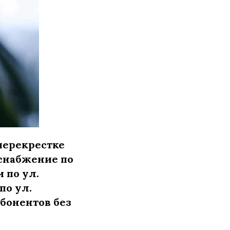
 перекрестке
оснабжение по
и по ул.
по ул.
абонентов без