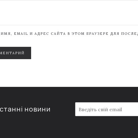
ИМЯ, EMAIL И АДРЕС САЙТА В ЭТОМ БРАУЗЕРЕ ДЛЯ ПОСЛ
МЕНТАРИЙ
E
останні новини
m
a
i
l
*