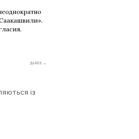
 неоднократно
 Саакашвили».
гласия.
ДАЛЕЕ →
ляються із