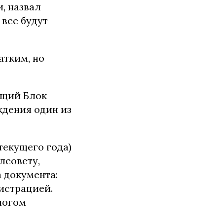
, назвал
 все будут
атким, но
ющий Блок
ждения один из
 текущего года)
лсовету,
 документа:
истрацией.
ногом