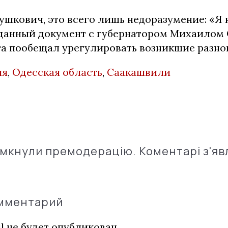
ушкович, это всего лишь недоразумение: «Я
данный документ с губернатором Михаилом
та пообещал урегулировать возникшие разно
ия
,
Одесская область
,
Саакашвили
імкнули премодерацію. Коментарі з'яв
омментарий
l не будет опубликован.