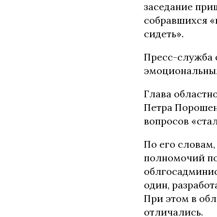
заседание при
собравшихся «в
сидеть».
Пресс-служба о
эмоциональны
Глава областн
Петра Порошен
вопросов «ста
По его словам,
полномочий по
облгосадминис
один, разрабо
При этом в об
отличались.