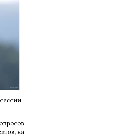
 сессии
вопросов,
ктов, на