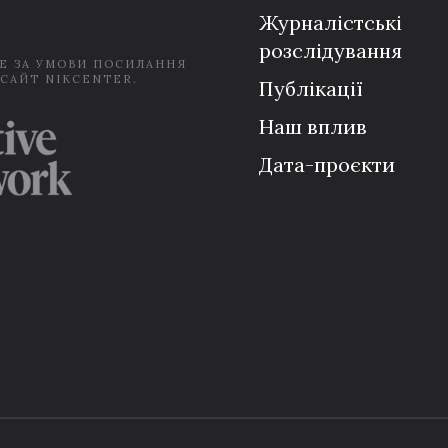
Журналістські
розслідування
Е ЗА УМОВИ ПОСИЛАННЯ
 САЙТ NIKCENTER.
Публікації
Наш вплив
Дата-проєкти