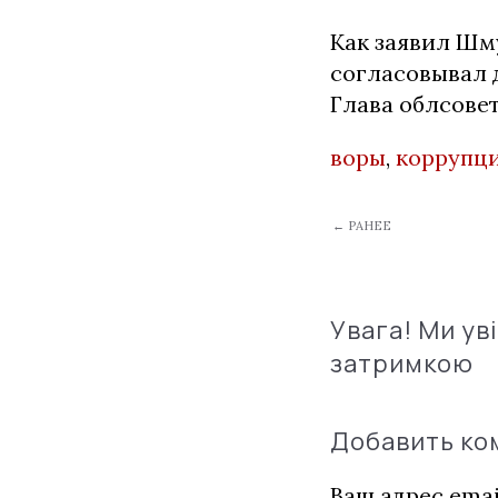
Как заявил Шм
согласовывал 
Глава облсове
воры
,
коррупц
← РАНЕЕ
Увага! Ми ув
затримкою
Добавить к
Ваш адрес emai