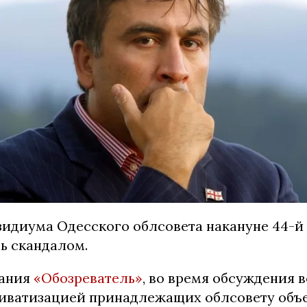
зидиума Одесского облсовета накануне 44-й
ь скандалом.
дания
«Обозреватель»
, во время обсуждения 
риватизацией принадлежащих облсовету объе