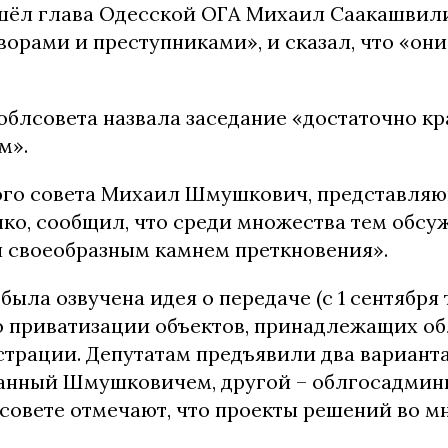
шёл глава Одесской ОГА Михаил Саакашвили
орами и преступниками», и сказал, что «они
блсовета назвала заседание «достаточно кр
м».
ого совета Михаил Шмушкович, представля
ко, сообщил, что среди множества тем обсу
л своеобразным камнем преткновения».
 была озвучена идея о передаче (с 1 сентября
 приватизации объектов, принадлежащих об
трации. Депутатам предъявили два варианта
танный Шмушковичем, другой – облгосадмин
лсовете отмечают, что проекты решений во м