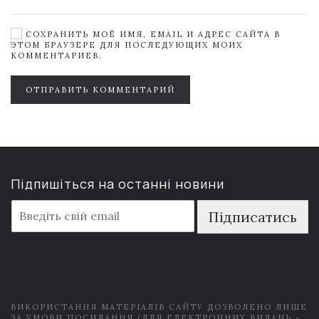
СОХРАНИТЬ МОЁ ИМЯ, EMAIL И АДРЕС САЙТА В
ЭТОМ БРАУЗЕРЕ ДЛЯ ПОСЛЕДУЮЩИХ МОИХ
КОММЕНТАРИЕВ.
ОТПРАВИТЬ КОММЕНТАРИЙ
Підпишіться на останні новини
E
Підписатись
m
a
i
l
*
ВИКОРИСТАННЯ МАТЕРІАЛІВ САЙТУ ДОЗВОЛЕНО ЛИШЕ
ЗА УМОВИ ПОСИЛАННЯ (ДЛЯ ЕЛЕКТРОННИХ ВИДАНЬ -