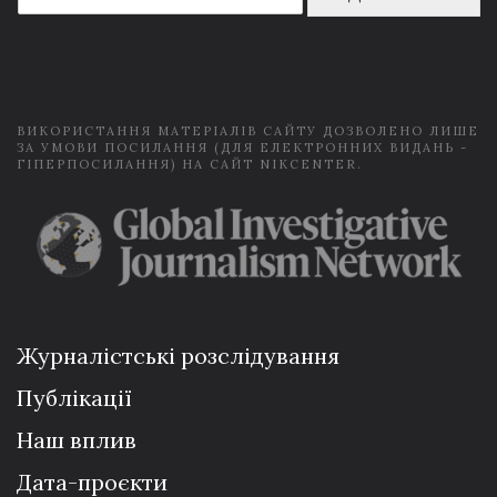
a
i
l
*
ВИКОРИСТАННЯ МАТЕРІАЛІВ САЙТУ ДОЗВОЛЕНО ЛИШЕ
ЗА УМОВИ ПОСИЛАННЯ (ДЛЯ ЕЛЕКТРОННИХ ВИДАНЬ -
ГІПЕРПОСИЛАННЯ) НА САЙТ NIKCENTER.
Журналістські розслідування
Публікації
Наш вплив
Дата-проєкти