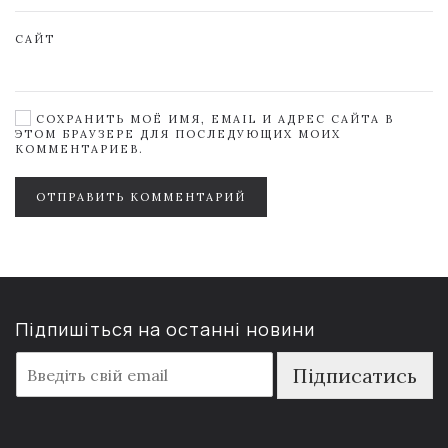
САЙТ
СОХРАНИТЬ МОЁ ИМЯ, EMAIL И АДРЕС САЙТА В
ЭТОМ БРАУЗЕРЕ ДЛЯ ПОСЛЕДУЮЩИХ МОИХ
КОММЕНТАРИЕВ.
ОТПРАВИТЬ КОММЕНТАРИЙ
Підпишіться на останні новини
E
Підписатись
m
a
i
l