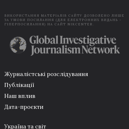
*
ВИКОРИСТАННЯ МАТЕРІАЛІВ САЙТУ ДОЗВОЛЕНО ЛИШЕ
ЗА УМОВИ ПОСИЛАННЯ (ДЛЯ ЕЛЕКТРОННИХ ВИДАНЬ -
ГІПЕРПОСИЛАННЯ) НА САЙТ NIKCENTER.
Журналістські розслідування
Публікації
Наш вплив
Дата-проєкти
Україна та світ