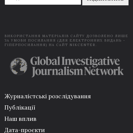
a
i
l
*
ВИКОРИСТАННЯ МАТЕРІАЛІВ САЙТУ ДОЗВОЛЕНО ЛИШЕ
ЗА УМОВИ ПОСИЛАННЯ (ДЛЯ ЕЛЕКТРОННИХ ВИДАНЬ -
ГІПЕРПОСИЛАННЯ) НА САЙТ NIKCENTER.
Журналістські розслідування
Публікації
Наш вплив
Дата-проєкти