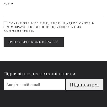
САЙТ
СОХРАНИТЬ МОЁ ИМЯ, EMAIL И АДРЕС САЙТА В
ЭТОМ БРАУЗЕРЕ ДЛЯ ПОСЛЕДУЮЩИХ МОИХ
КОММЕНТАРИЕВ.
ОТПРАВИТЬ КОММЕНТАРИЙ
Підпишіться на останні новини
E
Підписатись
m
a
i
l
*