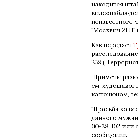
находится шта
видеонаблюден
неизвестного 
"Москвич 2141"
Как передает
Т
расследование 
258 ("Террорис
Приметы разыск
см, худощавог
капюшоном, те
"Просьба ко в
данного мужчин
00-38, 102 или
сообщении.