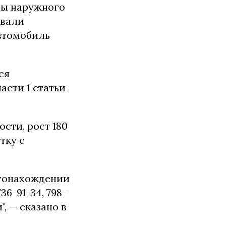
ры наружного
овали
втомобиль
ся
асти 1 статьи
сти, рост 180
тку с
стонахождении
36-91-34, 798-
, — сказано в