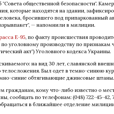
б "Совета общественной безопасности". Каме
ия, которые находятся на здании, зафиксир
человека, бросившего под припаркованный а
 взрывпакет", — напомнили в милиции.
расса Е-95
, по факту происшествия проводит
по уголовному производству по признакам ч
тический акт") Уголовного кодекса Украины.
иваемого: на вид 30 лет, славянской внешно
о телосложения. Был одет в темно-синюю кур
мно-синие обтягивающие джинсовые штаны.
сем гражданам, кому что-либо известно о ме
ы, сообщать по телефонам: (048) 722-45-42, 7
 обращаться в ближайшее отделение милиции"