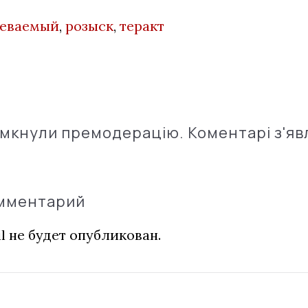
реваемый
,
розыск
,
теракт
імкнули премодерацію. Коментарі з'яв
омментарий
l не будет опубликован.