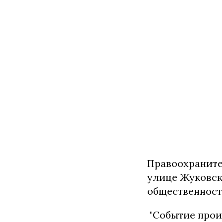
Правоохраните
улице Жуковско
общественност
"Событие произ