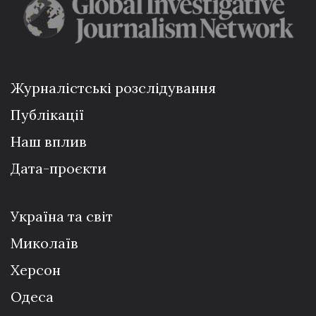
Журналістські розслідування
Публікації
Наш вплив
Дата-проєкти
Україна та світ
Миколаїв
Херсон
Одеса