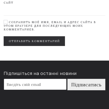
САЙТ
СОХРАНИТЬ МОЁ ИМЯ, EMAIL И АДРЕС САЙТА В
ЭТОМ БРАУЗЕРЕ ДЛЯ ПОСЛЕДУЮЩИХ МОИХ
КОММЕНТАРИЕВ.
ОТПРАВИТЬ КОММЕНТАРИЙ
Підпишіться на останні новини
E
Підписатись
m
a
i
l
*