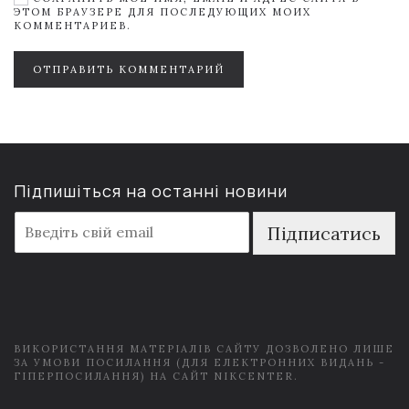
ЭТОМ БРАУЗЕРЕ ДЛЯ ПОСЛЕДУЮЩИХ МОИХ
КОММЕНТАРИЕВ.
ОТПРАВИТЬ КОММЕНТАРИЙ
Підпишіться на останні новини
E
Підписатись
m
a
i
l
*
ВИКОРИСТАННЯ МАТЕРІАЛІВ САЙТУ ДОЗВОЛЕНО ЛИШЕ
ЗА УМОВИ ПОСИЛАННЯ (ДЛЯ ЕЛЕКТРОННИХ ВИДАНЬ -
ГІПЕРПОСИЛАННЯ) НА САЙТ NIKCENTER.