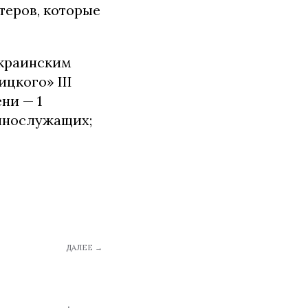
теров, которые
украинским
цкого» ІІІ
ни — 1
еннослужащих;
ДАЛЕЕ →