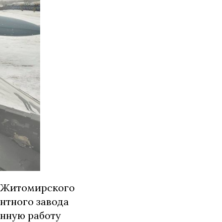
м Житомирского
нтного завода
енную работу