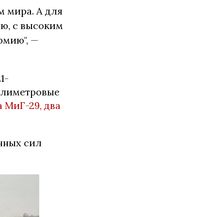
м мира. А для
ю, с высоким
рмию", —
1-
ллиметровые
а МиГ-29, два
нных сил