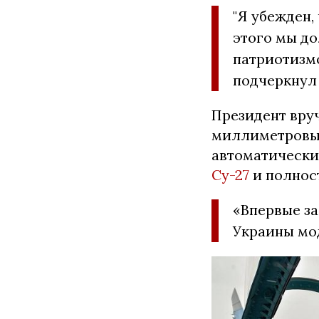
"Я убежден,
этого мы д
патриотизм
подчеркнул
Президент вру
миллиметровы
автоматически
Су-27
и полнос
«Впервые за
Украины мо