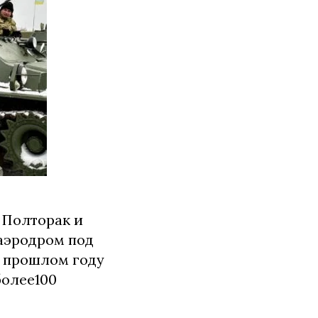
 Полторак и
аэродром под
в прошлом году
более100