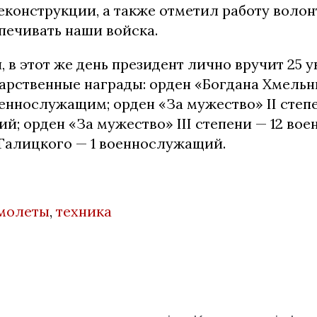
еконструкции, а также отметил работу волон
печивать наши войска.
, в этот же день президент лично вручит 25 
арственные награды: орден «Богдана Хмельни
оеннослужащим; орден «За мужество» ІІ степе
; орден «За мужество» ІІІ степени — 12 во
Галицкого — 1 военнослужащий.
молеты
,
техника