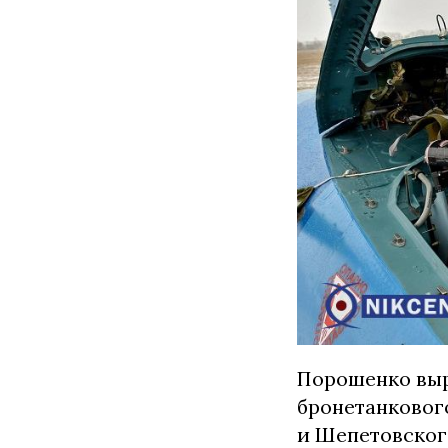
Порошенко выр
бронетанковог
и Шепетовског