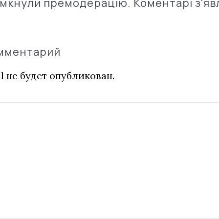
імкнули премодерацію. Коментарі з'яв
омментарий
l не будет опубликован.