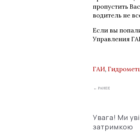
пропустить Вас
водитель не вс
Если вы попали
Управления ГАИ
ГАИ
,
Гидромет
← РАНЕЕ
Увага! Ми ув
затримкою