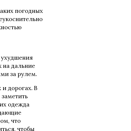
таких погодных
еукоснительно
жностью
о ухудшения
к на дальние
ми за рулем.
и дорогах. В
о заметить
них одежда
ащающие
ом, что
ться, чтобы