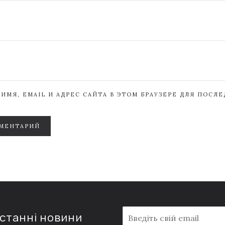
ИМЯ, EMAIL И АДРЕС САЙТА В ЭТОМ БРАУЗЕРЕ ДЛЯ ПОСЛ
МЕНТАРИЙ
E
останні новини
m