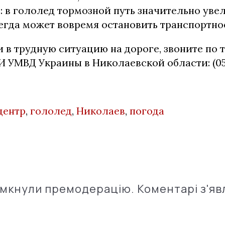
: в гололед тормозной путь значительно уве
егда может вовремя остановить транспортно
 в трудную ситуацию на дороге, звоните по
 УМВД Украины в Николаевской области: (0512
центр
,
гололед
,
Николаев
,
погода
імкнули премодерацію. Коментарі з'яв