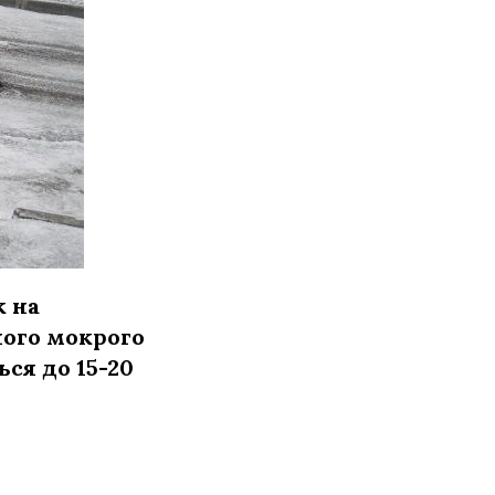
к на
ого мокрого
ся до 15-20