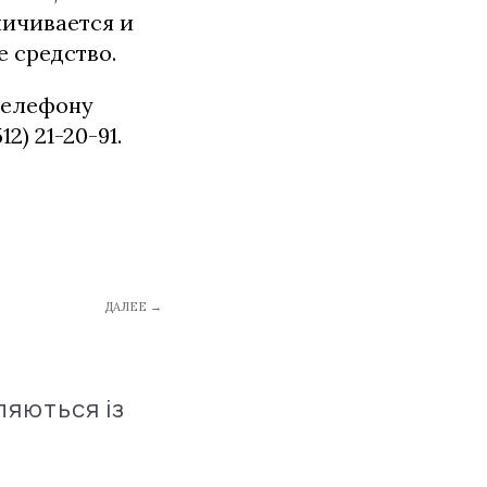
личивается и
е средство.
 телефону
) 21-20-91.
ДАЛЕЕ →
ляються із