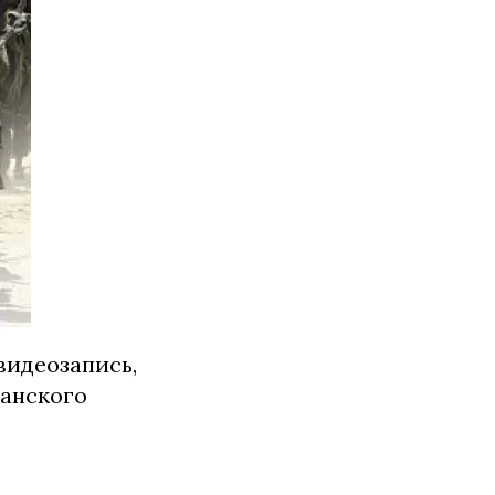
видеозапись,
канского