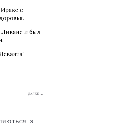
 Ираке с
доровья.
 Ливане и был
и.
Леванта"
ДАЛЕЕ →
ляються із