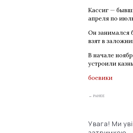
Кассиг — бывш
апреля по июль
Он занимался 
взят в заложни
В начале ноябр
устроили казнь
боевики
← РАНЕЕ
Увага! Ми ув
затримкою