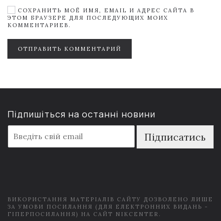
СОХРАНИТЬ МОЁ ИМЯ, EMAIL И АДРЕС САЙТА В
ЭТОМ БРАУЗЕРЕ ДЛЯ ПОСЛЕДУЮЩИХ МОИХ
КОММЕНТАРИЕВ.
ОТПРАВИТЬ КОММЕНТАРИЙ
Підпишіться на останні новини
E
Підписатись
m
a
i
l
*
ВИКОРИСТАННЯ МАТЕРІАЛІВ САЙТУ ДОЗВОЛЕНО ЛИШЕ
ЗА УМОВИ ПОСИЛАННЯ (ДЛЯ ЕЛЕКТРОННИХ ВИДАНЬ -
ГІПЕРПОСИЛАННЯ) НА САЙТ NIKCENTER.