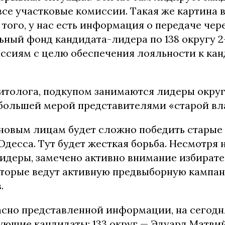
все участковые комиссии. Такая же картина в 
 того, у нас есть информация о передаче чер
ьный фонд кандидата-лидера по 138 округу 2
ссиям с целю обеспечения лояльности к кан
итолога, подкупом занимаются лидеры округ
большей мерой представителями «старой вл
 новым лицам будет сложно победить старые 
десса. Тут будет жесткая борьба. Несмотря н
лидеры, замечено активно внимание избират
оторые ведут активную предвыборную кампан
.
асно представленной информации, на сегод
ющие кандидаты: 133 округ — Эдуард Матвийч