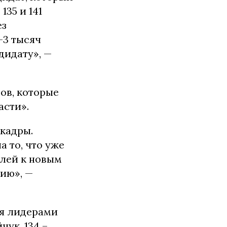
135 и 141
ез
-3 тысяч
дидату», —
ов, которые
асти».
кадры.
а то, что уже
елей к новым
ию», —
ня лидерами
ук, 134 –