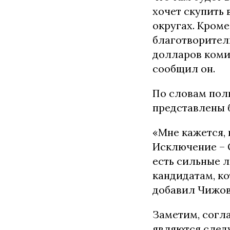
хочет скупить 
округах. Кроме
благотворител
долларов коми
сообщил он.
По словам пол
представлены 
«Мне кажется,
Исключение – О
есть сильные 
кандидатам, к
добавил Чижов
Заметим, согл
являются следу