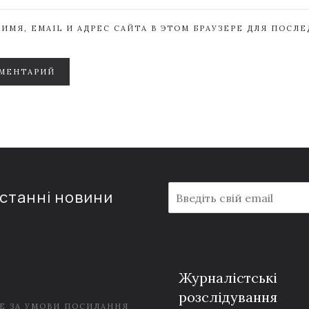
ИМЯ, EMAIL И АДРЕС САЙТА В ЭТОМ БРАУЗЕРЕ ДЛЯ ПОСЛ
МЕНТАРИЙ
E
останні новини
m
a
i
l
*
Журналістські
розслідування
Е ЗА УМОВИ ПОСИЛАННЯ