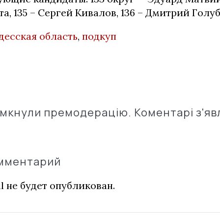
а, 135 – Сергей Кивалов, 136 – Дмитрий Голуб
десская область
,
подкуп
імкнули премодерацію. Коментарі з'яв
омментарий
l не будет опубликован.