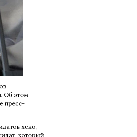
ов
. Об этом
е пресс-
идатов ясно,
дидат, который