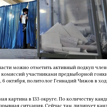
ласти можно отметить активный подкуп член
 комиссий участниками предвыборной гонки
, 6 октября, политолог Геннадий Чижов в ход
ая картина в 133 округе. По количеству канд
взрывная ситуация. Сейчас там лидирует кан