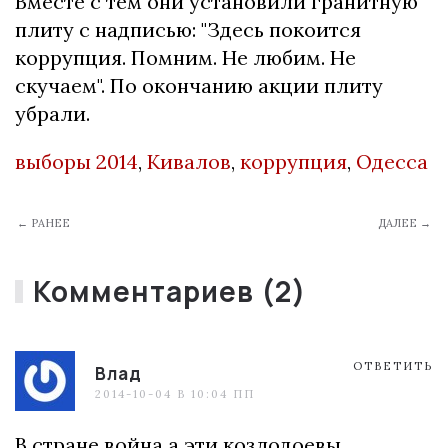
Вместе с тем они установили гранитную
плиту с надписью: "Здесь покоится
коррупция. Помним. Не любим. Не
скучаем". По окончанию акции плиту
убрали.
выборы 2014
,
Кивалов
,
коррупция
,
Одесса
← РАНЕЕ
ДАЛЕЕ →
Комментариев (2)
ОТВЕТИТЬ
Влад
2014-10-04 В 10:04 ПП
В стране война а эти козлодоевы