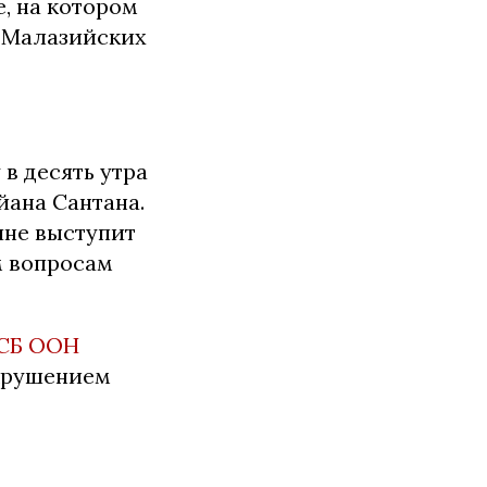
, на котором
7 Малазийских
в десять утра
йана Сантана.
ине выступит
м вопросам
 СБ ООН
 крушением