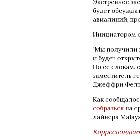
Экстренное за
будет обсужда
авиалиний, про
Инициатором с
"Мы получили п
и будет открыт
По ее словам, 
заместитель г
Джеффри Фелт
Как сообщалос
собраться
на с
лайнера Malays
Корреспондент