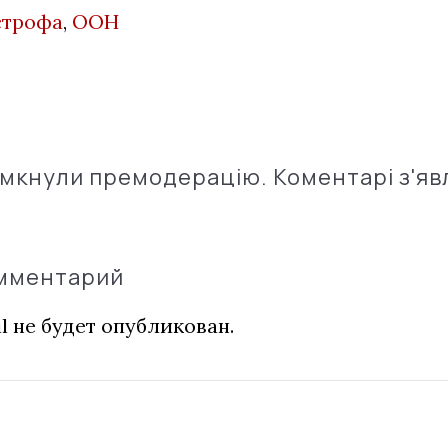
строфа
,
ООН
імкнули премодерацію. Коментарі з'яв
омментарий
l не будет опубликован.