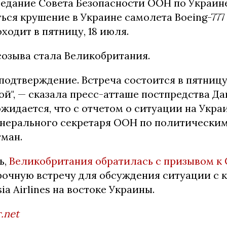
седание Совета Безопасности ООН по Украине
ться крушение в Украине самолета Boeing-77
ходит в пятницу, 18 июля.
озыва стала Великобритания.
одтверждение. Встреча состоится в пятницу 
ой", — сказала пресс-атташе постпредства Да
ожидается, что с отчетом о ситуации на Укра
енерального секретаря ООН по политически
ман.
ь,
Великобритания обратилась с призывом к
рочную встречу для обсуждения ситуации с
ia Airlines на востоке Украины.
.net