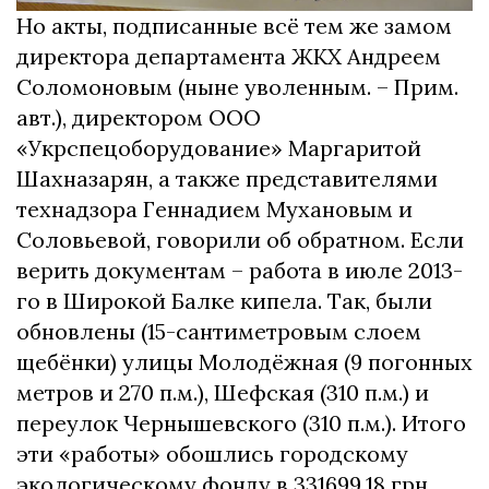
Но акты, подписанные всё тем же замом
директора департамента ЖКХ Андреем
Соломоновым (ныне уволенным. – Прим.
авт.), директором ООО
«Укрспецоборудование» Маргаритой
Шахназарян, а также представителями
технадзора Геннадием Мухановым и
Соловьевой, говорили об обратном. Если
верить документам – работа в июле 2013-
го в Широкой Балке кипела. Так, были
обновлены (15-сантиметровым слоем
щебёнки) улицы Молодёжная (9 погонных
метров и 270 п.м.), Шефская (310 п.м.) и
переулок Чернышевского (310 п.м.). Итого
эти «работы» обошлись городскому
экологическому фонду в 331699,18 грн.