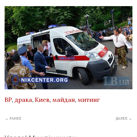
ВР
,
драка
,
Киев
,
майдан
,
митинг
← РАНЕЕ
ДАЛЕЕ →