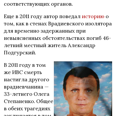
соответствующих органов.
Еще в 2011 году автор поведал
историю
о
том, как в стенах Врадиевского изолятора
для временно задержанных при
невыясненных обстоятельствах погиб 46-
летний местный житель Александр
Подгурский.
В 2011 году в том
же ИВС смерть
настигла другого
врадиевчанина —
33-летнего Олега
Степаненко. Общее
в обеих трагедиях
заключается в том,