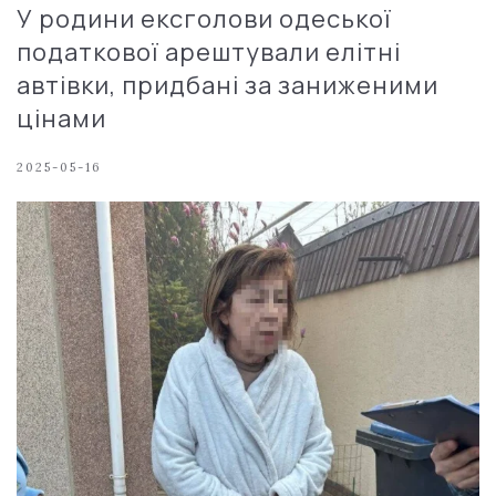
У родини ексголови одеської
податкової арештували елітні
автівки, придбані за заниженими
цінами
2025-05-16