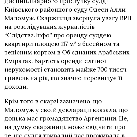
дисциплінарного проступку судді
Київського районного суду Одеси Алли
Маломуж. Скаржниця звернула увагу ВРП
на розслідування журналістів
“Слідства.Інфо” про оренду суддею
квартири площею 117 м² з басейном та
тенісним кортом в Об’єднаних Арабських
Еміратах. Вартість оренди елітної
нерухомості становить майже 700 тисяч
гривень на рік, що значно перевищує її
доходи.
Крім того в скарзі зазначено, що
Маломуж у своїй декларації вказала, що
донька має громадянство Аргентини. Це,
на думку скаржниці, може свідчити про
те, що суддя тривалий час проживала в