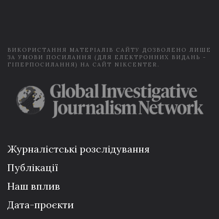
a
i
l
*
ВИКОРИСТАННЯ МАТЕРІАЛІВ САЙТУ ДОЗВОЛЕНО ЛИШЕ
ЗА УМОВИ ПОСИЛАННЯ (ДЛЯ ЕЛЕКТРОННИХ ВИДАНЬ -
ГІПЕРПОСИЛАННЯ) НА САЙТ NIKCENTER.
Журналістські розслідування
Публікації
Наш вплив
Дата-проєкти