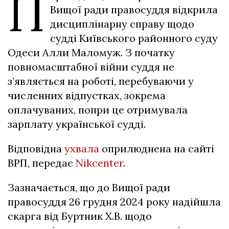
П
Вищої ради правосуддя відкрила
дисциплінарну справу щодо
судді Київського районного суду
Одеси Алли Маломуж. З початку
повномасштабної війни суддя не
з’являється на роботі, перебуваючи у
численних відпустках, зокрема
оплачуваних, попри це отримувала
зарплату української судді.
Відповідна
ухвала
оприлюднена на сайті
ВРП, передає
Nikcenter
.
Зазначається, що до Вищої ради
правосуддя 26 грудня 2024 року надійшла
скарга від Буртник Х.В. щодо