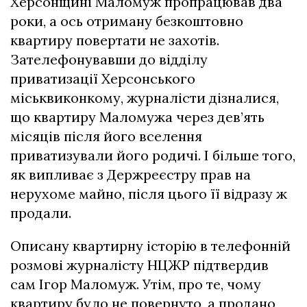
Херсонщині Маломуж пропрацював два
роки, а ось отриману безкоштовно
квартиру повертати не захотів.
Зателефонувавши до відділу
приватизації Херсонського
міськвиконкому, журналісти дізналися,
що квартиру Маломужа через дев’ять
місяців після його вселення
приватизували його родичі. І більше того,
як випливає з Держреєстру прав на
нерухоме майно, після цього її відразу ж
продали.
Описану квартирну історію в телефонній
розмові журналісту НЦЖР підтвердив
сам Ігор Маломуж. Утім, про те, чому
квартиру було не повернуто, а продано,