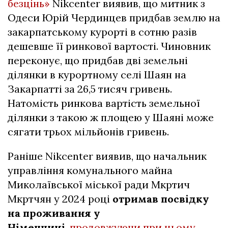
безцінь»
Nikcenter виявив, що митник з
Одеси Юрій Чердинцев придбав землю на
закарпатському курорті в сотню разів
дешевше її ринкової вартості. Чиновник
переконує, що придбав дві земельні
ділянки в курортному селі Шаян на
Закарпатті за 26,5 тисяч гривень.
Натомість ринкова вартість земельної
ділянки з такою ж площею у Шаяні може
сягати трьох мільйонів гривень.
Раніше Nikcenter виявив, що начальник
управління комунального майна
Миколаївської міської ради Мкртич
Мкртчян у 2024 році
отримав
посвідку
на проживання у
Німеччині
,
продовжуючи при цьому