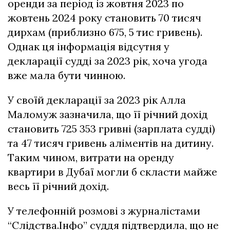
оренди за період із жовтня 2023 по
жовтень 2024 року становить 70 тисяч
дирхам (приблизно 675, 5 тис гривень).
Однак ця інформація відсутня у
декларації судді за 2023 рік, хоча угода
вже мала бути чинною.
У своїй декларації за 2023 рік Алла
Маломуж зазначила, що її річний дохід
становить 725 353 гривні (зарплата судді)
та 47 тисяч гривень аліментів на дитину.
Таким чином, витрати на оренду
квартири в Дубаї могли б скласти майже
весь її річний дохід.
У телефонній розмові з журналістами
“Слідства.Інфо” суддя підтвердила, що не