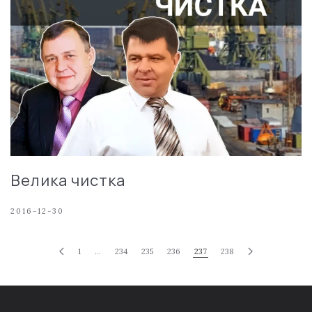
Велика чистка
2016-12-30
1
…
234
235
236
237
238