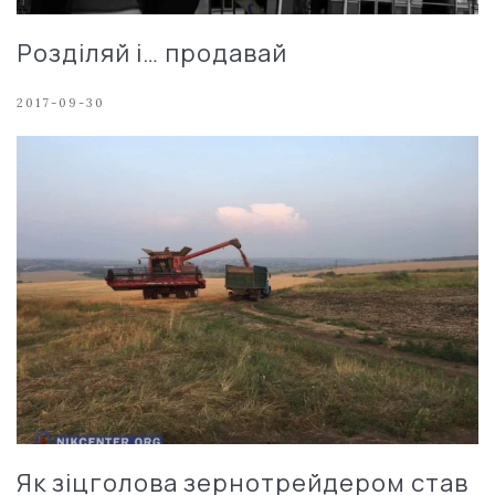
Розділяй і… продавай
2017-09-30
Як зіцголова зернотрейдером став