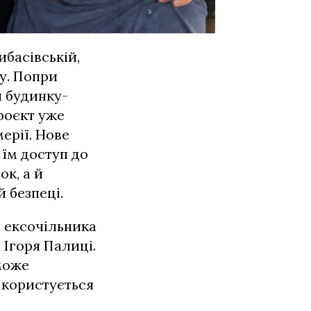
ибасівській,
у. Попри
и будинку-
роєкт уже
ерії. Нове
їм доступ до
к, а й
й безпеці.
 ексочільника
 Ігоря Палиці.
може
 користується