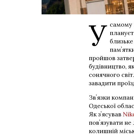
У
самому 
плануєт
близьке
памʼятк
пройшов затвер
будівництво, я
сонячного світ
завадити проїз
Звʼязки компан
Одеської облас
Як зʼясував
Nik
повʼязувати не
колишній місь