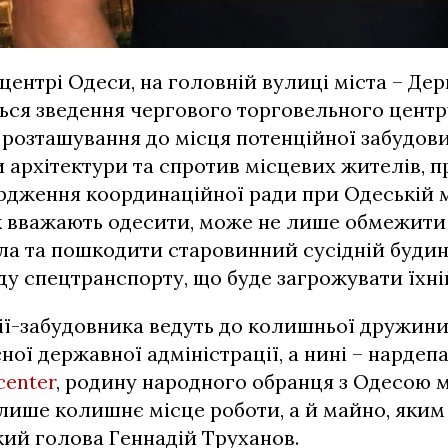
центрі Одеси, на головній вулиці міста – Дер
ься зведення чергового торговельного центр
 розташування до місця потенційної забудов
и архітектури та спротив місцевих жителів, п
дження координаційної ради при Одеській м
к вважають одесити, може не лише обмежити 
ла та пошкодити старовинний сусідній будино
ду спецтранспорту, що буде загрожувати їхні
ії-забудовника ведуть до колишньої дружини
ної державної адміністрації, а нині – нардепа
center
, родину народного обранця з Одесою 
 лише колишнє місце роботи, а й майно, яким
кий голова Геннадій Труханов.