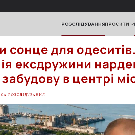
РОЗСЛІДУВАННЯ
ПРОЄКТИ
и сонце для одеситів.
ія ексдружини нарде
 забудову в центрі мі
ЕСА
,
РОЗСЛІДУВАННЯ