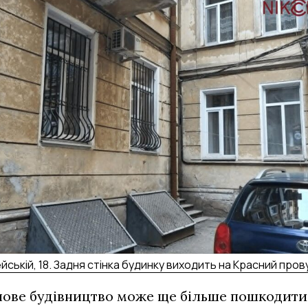
йській, 18. Задня стінка будинку виходить на Красний пров
 нове будівництво може ще більше пошкодити