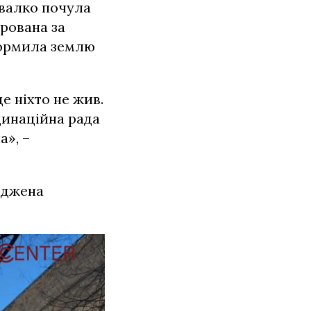
авалко почула
трована за
формила землю
е ніхто не жив.
динаційна рада
а», –
оджена