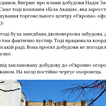
удинок. Вперше про плани добудови Надія З
 Саме тоді компанія «Біла Акація», яка зареєс
шування торговельного центру «Європа», о
ду.
 тоді була занедбана двоповерхова забудова, д
аз там фактично пустир. Тоді працювала коор
іській раді. Вона проєкт добудови не погодил
алко.
 під заплановану добудову до «Європи» огор
аном. На місці постійно чергує охоронець.