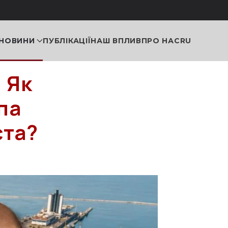
НОВИНИ
ПУБЛІКАЦІЇ
НАШ ВПЛИВ
ПРО НАС
RU
 Як
па
ста?