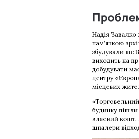
Пробле
Надія Завалко 
пам’яткою архі
збудували ще 1
виходить на пр
добудувати ма
центру «Європа
місцевих жител
«Торговельний 
будинку пішли 
власний кошт. 
шпалери відход