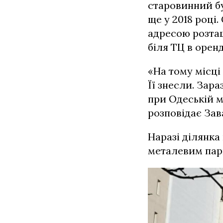
старовинний б
ще у 2018 році.
адресою розта
біля ТЦ в орен
«На тому місці
Її знесли. Зар
при Одеській м
розповідає Зав
Наразі ділянка
металевим парк