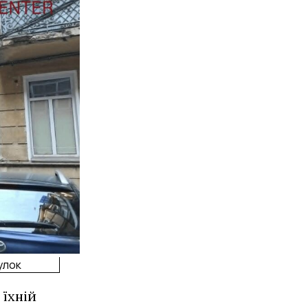
улок
 їхній