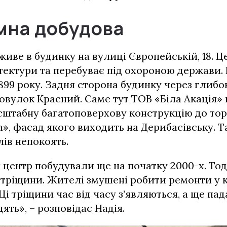
мна добудова
живе в будинку на вулиці Європейській, 18. Ц
тектури та перебуває під охороною держави.
899 року. Задня сторона будинку через глибо
овулок Красний. Саме тут ТОВ «Біла Акація»
сштабну багатоповерхову конструкцію до то
», фасад якого виходить на Дерибасівську. Т
ів непокоять.
центр побудували ще на початку 2000-х. Тод
тріщини. Жителі змушені робити ремонти у 
Ці тріщини час від часу з’являються, а ще пад
ять», – розповідає Надія.