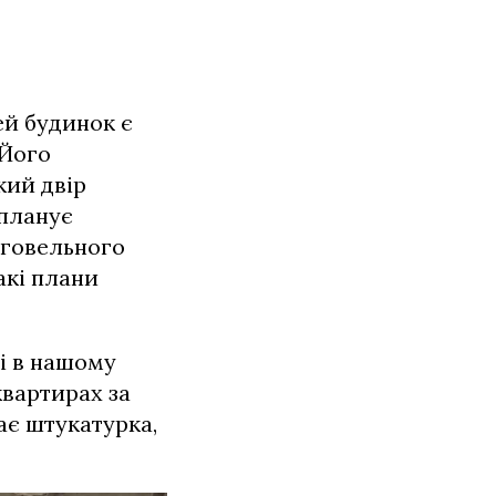
ей будинок є
 Його
кий двір
 планує
рговельного
акі плани
і в нашому
квартирах за
ає штукатурка,