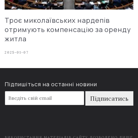
Троє миколаївських нардепів
отримують компенсацію за оренду
житла
2025-01-07
Підпишіться на останні новини
E
Підписатись
m
a
i
l
*
ВИКОРИСТАННЯ МАТЕРІАЛІВ САЙТУ ДОЗВОЛЕНО ЛИШЕ